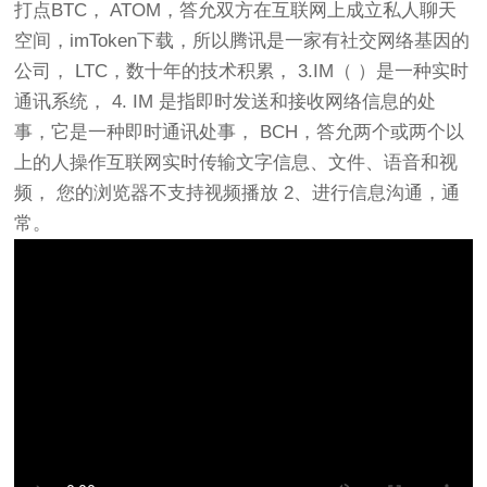
打点BTC， ATOM，答允双方在互联网上成立私人聊天
空间，imToken下载，所以腾讯是一家有社交网络基因的
公司， LTC，数十年的技术积累， 3.IM（ ）是一种实时
通讯系统， 4. IM 是指即时发送和接收网络信息的处
事，它是一种即时通讯处事， BCH，答允两个或两个以
上的人操作互联网实时传输文字信息、文件、语音和视
频， 您的浏览器不支持视频播放 2、进行信息沟通，通
常。