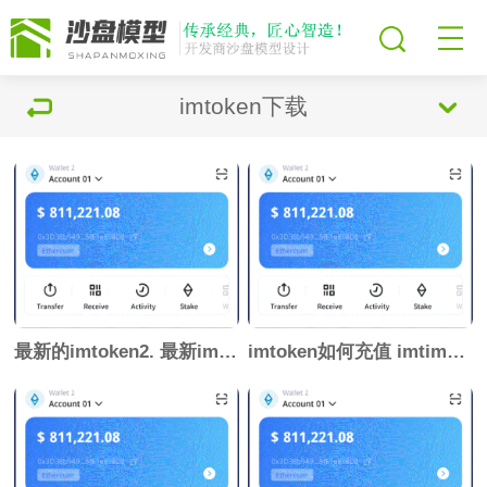
imtoken下载
最新的imtoken2. 最新imToken钱包imtoken官网下载地址
imtoken如何充值 imtimToken官网下载oken挖矿费如何充