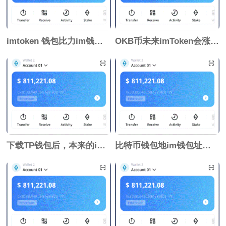
imtoken 钱包比力im钱包官网 imtoken 钱包 101 下载
OKB币未来imToken会涨多少
下载TP钱包后，本来的imToken钱包下载Moka钱包还可
比特币钱包地im钱包址有什么用