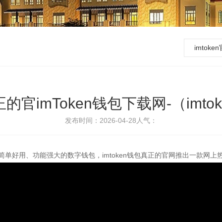
imtok
真正的官imToken钱包下载网-（imt
发布时间：2026-04-28
人气：
简单好用、功能强大的数字钱包，imtoken钱包真正的官网推出一款网上热