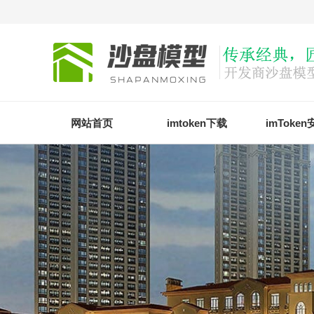
网站首页
imtoken下载
imToke