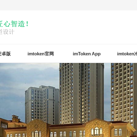
n安卓版
imtoken官网
imToken App
imtoke